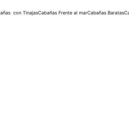
añas  con Tinajas
Cabañas Frente al mar
Cabañas Baratas
C
tara