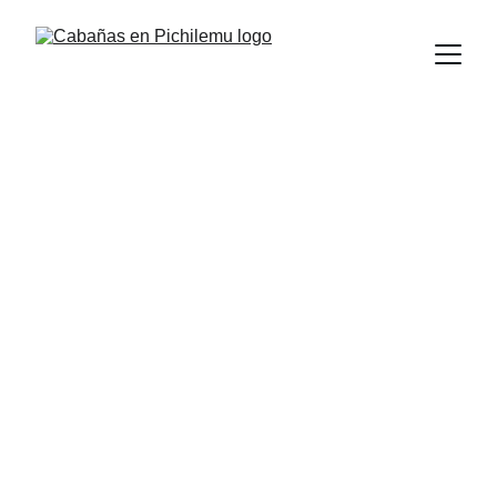
¡Descubre los mejores arriendos 
Cabañas en Pichilemu frente al 
mar!