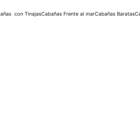
añas  con Tinajas
Cabañas Frente al mar
Cabañas Baratas
C
 